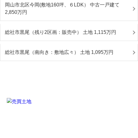
岡山市北区今岡(敷地160坪、６LDK） 中古一戸建て
2,850
万円
総社市黒尾（残り2区画：販売中） 土地 1,115
万円
総社市黒尾（南向き：敷地広々） 土地 1,095
万円