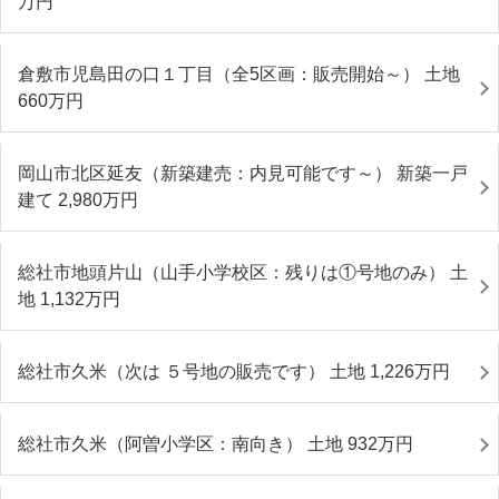
万円
倉敷市児島田の口１丁目（全5区画：販売開始～） 土地
660
万円
岡山市北区延友（新築建売：内見可能です～） 新築一戸
建て 2,980
万円
総社市地頭片山（山手小学校区：残りは①号地のみ） 土
地 1,132
万円
総社市久米（次は ５号地の販売です） 土地 1,226
万円
総社市久米（阿曽小学区：南向き） 土地 932
万円