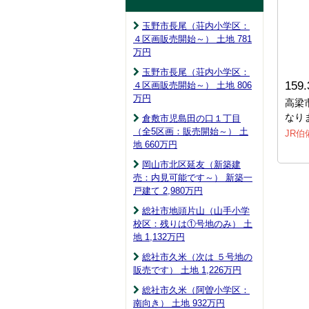
玉野市長尾（荘内小学区：
４区画販売開始～） 土地 781
万円
玉野市長尾（荘内小学区：
159
４区画販売開始～） 土地 806
万円
高梁
なり
倉敷市児島田の口１丁目
（全5区画：販売開始～） 土
JR伯
地 660
万円
岡山市北区延友（新築建
売：内見可能です～） 新築一
戸建て 2,980
万円
総社市地頭片山（山手小学
校区：残りは①号地のみ） 土
地 1,132
万円
総社市久米（次は ５号地の
販売です） 土地 1,226
万円
総社市久米（阿曽小学区：
南向き） 土地 932
万円