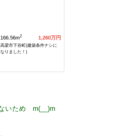
2
166.56m
1,260万円
高梁市下谷町(建築条件ナシに
なりました！)
ため m(__)m