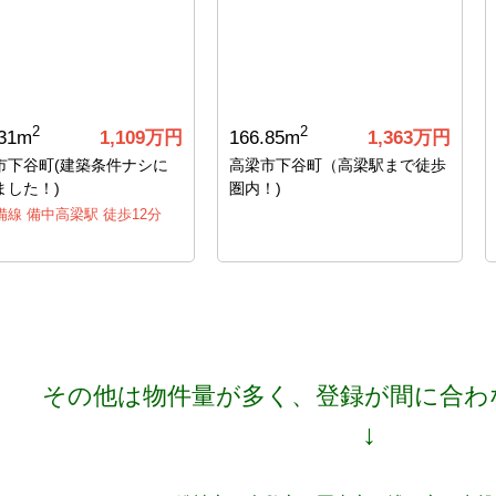
2
2
.31m
1,109万円
166.85m
1,363万円
市下谷町(建築条件ナシに
高梁市下谷町（高梁駅まで徒歩
ました！)
圏内！)
備線 備中高梁駅 徒歩12分
その他は物件量が多く、登録が間に合わない
↓