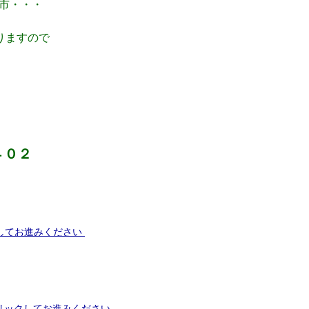
市・・・
りますので
。
４０２
してお進みください
 クリックしてお進みください