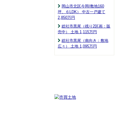
岡山市北区今岡(敷地160
坪、６LDK） 中古一戸建て
2,850
万円
総社市黒尾（残り2区画：販
売中） 土地 1,115
万円
総社市黒尾（南向き：敷地
広々） 土地 1,095
万円