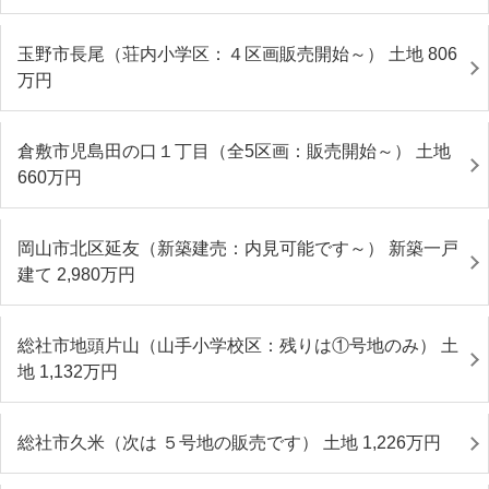
玉野市長尾（荘内小学区：４区画販売開始～） 土地 806
万円
倉敷市児島田の口１丁目（全5区画：販売開始～） 土地
660
万円
岡山市北区延友（新築建売：内見可能です～） 新築一戸
建て 2,980
万円
総社市地頭片山（山手小学校区：残りは①号地のみ） 土
地 1,132
万円
総社市久米（次は ５号地の販売です） 土地 1,226
万円