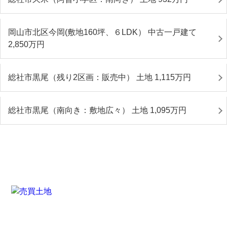
岡山市北区今岡(敷地160坪、６LDK） 中古一戸建て
2,850
万円
総社市黒尾（残り2区画：販売中） 土地 1,115
万円
総社市黒尾（南向き：敷地広々） 土地 1,095
万円