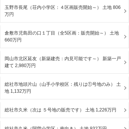
玉野市長尾（荘内小学区：４区画販売開始～） 土地 806
万円
倉敷市児島田の口１丁目（全5区画：販売開始～） 土地
660
万円
岡山市北区延友（新築建売：内見可能です～） 新築一戸
建て 2,980
万円
総社市地頭片山（山手小学校区：残りは①号地のみ） 土
地 1,132
万円
総社市久米（次は ５号地の販売です） 土地 1,226
万円
総社市久米（阿曽小学区：南向き） 土地 932
万円