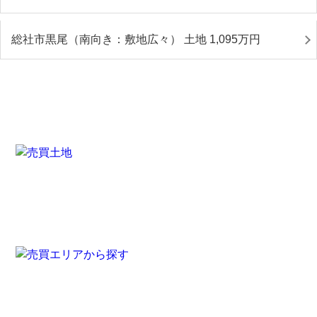
総社市黒尾（南向き：敷地広々） 土地 1,095
万円