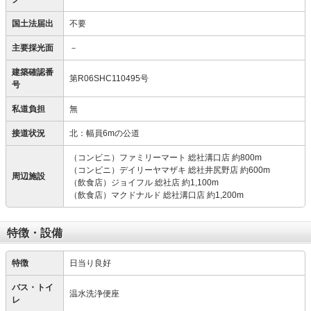
国土法届出
不要
主要採光面
－
建築確認番
第R06SHC110495号
号
私道負担
無
接道状況
北：幅員6mの公道
（コンビニ）ファミリーマート 総社溝口店 約800m
（コンビニ）デイリーヤマザキ 総社井尻野店 約600m
周辺施設
（飲食店）ジョイフル 総社店 約1,100m
（飲食店）マクドナルド 総社溝口店 約1,200m
特徴・設備
特徴
日当り良好
バス・トイ
温水洗浄便座
レ