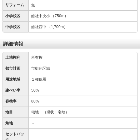
リフォーム
無
小学校区
総社中央小
（750m）
中学校区
総社西中
（1,700m）
詳細情報
土地権利
所有権
都市計画
市街化区域
用途地域
１種低層
建ぺい率
50%
容積率
80%
地目
宅地
（現状：宅地）
角地
－
セットバッ
－
ク