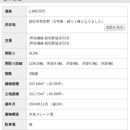
価格
1,980万円
総社市井尻野（➀号棟：残り１棟となりました）
所在地
地図を表示
JR伯備線 総社駅徒歩22分
交通
JR吉備線 総社駅徒歩22分
間取り
4LDK
間取り詳細
LDK16帖、和室4.5帖、洋室6帖、洋室6.5帖、洋室8帖
階数
2階建
2
建物面積
107.64m
（32.56坪）
2
土地面積
151.72m
（45.89坪）
築年月
2024年11月
（築1年）
建物構造
木造スレート葺
駐車場
無