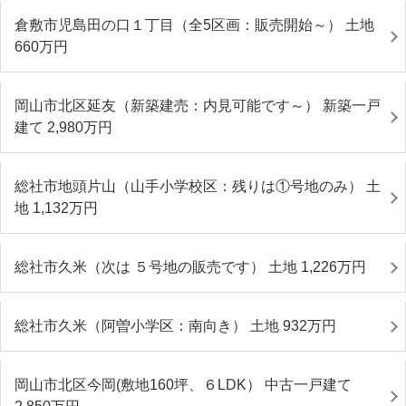
倉敷市児島田の口１丁目（全5区画：販売開始～） 土地
660
万円
岡山市北区延友（新築建売：内見可能です～） 新築一戸
建て 2,980
万円
総社市地頭片山（山手小学校区：残りは①号地のみ） 土
地 1,132
万円
総社市久米（次は ５号地の販売です） 土地 1,226
万円
総社市久米（阿曽小学区：南向き） 土地 932
万円
岡山市北区今岡(敷地160坪、６LDK） 中古一戸建て