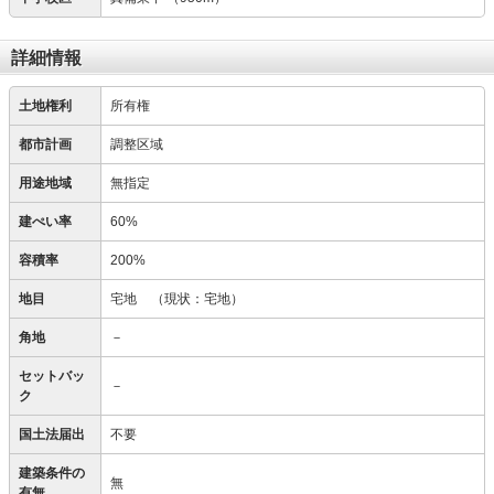
詳細情報
土地権利
所有権
都市計画
調整区域
用途地域
無指定
建ぺい率
60%
容積率
200%
地目
宅地
（現状：宅地）
角地
－
セットバッ
－
ク
国土法届出
不要
建築条件の
無
有無