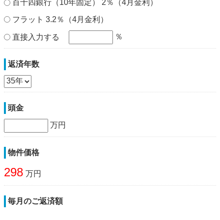
百十四銀行（10年固定） 2％（4月金利）
フラット 3.2％（4月金利）
％
直接入力する
返済年数
頭金
万円
物件価格
298
万円
毎月のご返済額