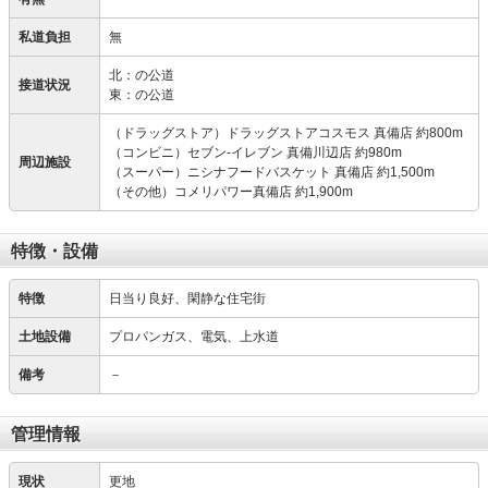
私道負担
無
北：の公道
接道状況
東：の公道
（ドラッグストア）ドラッグストアコスモス 真備店 約800m
（コンビニ）セブン-イレブン 真備川辺店 約980m
周辺施設
（スーパー）ニシナフードバスケット 真備店 約1,500m
（その他）コメリパワー真備店 約1,900m
特徴・設備
特徴
日当り良好、閑静な住宅街
土地設備
プロパンガス、電気、上水道
備考
－
管理情報
現状
更地