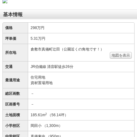
基本情報
価格
298万円
坪単価
5.31万円
倉敷市真備町辻田（公園近くの角地です！）
所在地
地図を表示
交通
JR伯備線 清音駅徒歩26分
住宅用地
最適用途
資材置場用地
総区画数
－
区画番号
－
2
土地面積
185.61m
（56.14坪）
小学校区
岡田小
（1,300m）
中学校区
真備東中
（950m）