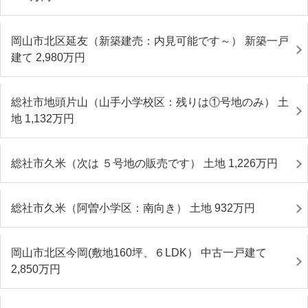
岡山市北区延友（新築建売：内見可能です～） 新築一戸
建て 2,980
万円
総社市地頭片山（山手小学校区：残りは①号地のみ） 土
地 1,132
万円
総社市久米（次は ５号地の販売です） 土地 1,226
万円
総社市久米（阿曽小学区：南向き） 土地 932
万円
岡山市北区今岡(敷地160坪、６LDK） 中古一戸建て
2,850
万円