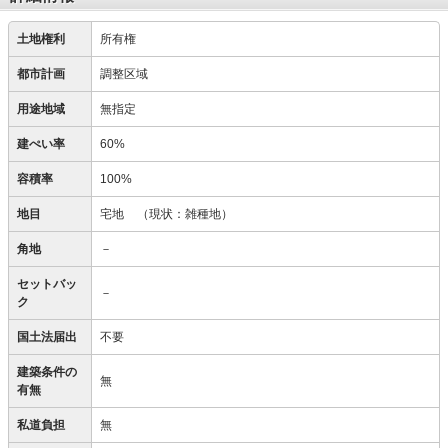
土地権利
所有権
都市計画
調整区域
用途地域
無指定
建ぺい率
60%
容積率
100%
地目
宅地
（現状：雑種地）
角地
－
セットバッ
－
ク
国土法届出
不要
建築条件の
無
有無
私道負担
無