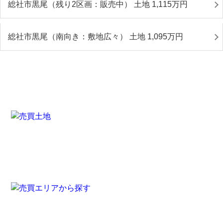
総社市黒尾（残り2区画：販売中） 土地 1,115
万円
総社市黒尾（南向き：敷地広々） 土地 1,095
万円