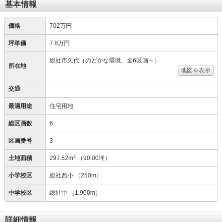
基本情報
価格
702万円
坪単価
7.8万円
総社市久代（のどかな環境、全6区画～）
所在地
地図を表示
交通
最適用途
住宅用地
総区画数
6
区画番号
3
2
土地面積
297.52m
（90.00坪）
小学校区
総社西小
（250m）
中学校区
総社中
（1,900m）
詳細情報