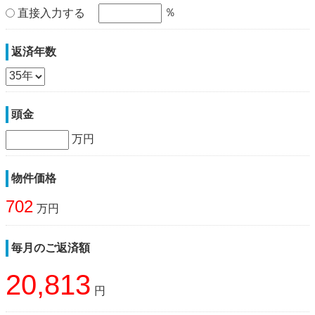
％
直接入力する
返済年数
頭金
万円
物件価格
702
万円
毎月のご返済額
20,813
円