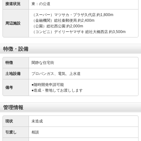
接道状況
東：の公道
（スーパー）マツサカ・プラザ久代店 約1,800m
（金融機関）総社秦郵便局 約2,400m
周辺施設
（公園）総社西公園 約2,000m
（コンビニ）デイリーヤマザキ 総社大橋西店 約3,500m
特徴・設備
特徴
閑静な住宅街
土地設備
プロパンガス、電気、上水道
●随時開発申請可能
備考
●造成・整地してお渡しします
管理情報
現状
未造成
引渡し
相談