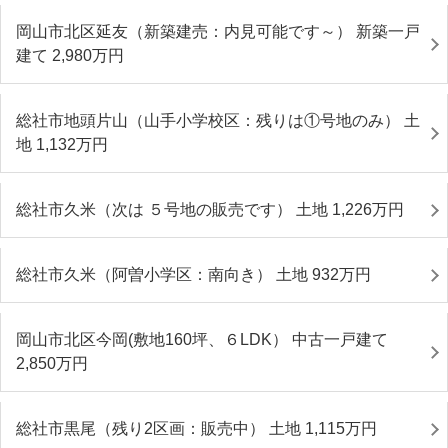
岡山市北区延友（新築建売：内見可能です～） 新築一戸
建て 2,980
万円
総社市地頭片山（山手小学校区：残りは①号地のみ） 土
地 1,132
万円
総社市久米（次は ５号地の販売です） 土地 1,226
万円
総社市久米（阿曽小学区：南向き） 土地 932
万円
岡山市北区今岡(敷地160坪、６LDK） 中古一戸建て
2,850
万円
総社市黒尾（残り2区画：販売中） 土地 1,115
万円