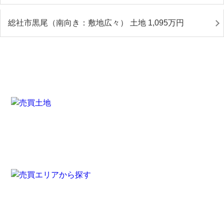
総社市黒尾（南向き：敷地広々） 土地 1,095
万円