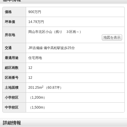
価格
900万円
坪単価
14.79万円
岡山市北区小山（残り ３区画～）
所在地
地図を表示
交通
JR吉備線 備中高松駅徒歩25分
最適用途
住宅用地
総区画数
12
区画番号
12
2
土地面積
201.25m
（60.87坪）
小学校区
（1,200m）
中学校区
（1,500m）
詳細情報