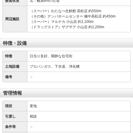
接道状況
北：幅員6mの公道
（スーパー）わたなべ生鮮館 高松店 約550m
（その他）ナンバホームセンター 備中高松店 約450m
周辺施設
（スーパー）マルナカ 小山店 約1,100m
（ドラッグストア）ザグザグ 小山店 約1,200m
特徴・設備
特徴
日当り良好、閑静な住宅街
土地設備
プロパンガス、下水道、浄化槽
備考
－
管理情報
現状
更地
引渡し
相談
条件等
－