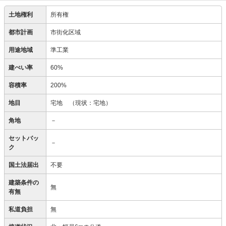
土地権利
所有権
都市計画
市街化区域
用途地域
準工業
建ぺい率
60%
容積率
200%
地目
宅地
（現状：宅地）
角地
－
セットバッ
－
ク
国土法届出
不要
建築条件の
無
有無
私道負担
無