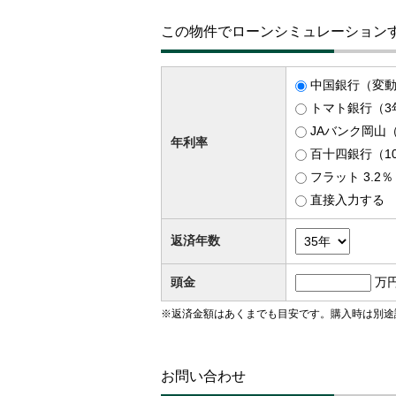
この物件でローンシミュレーション
中国銀行（変動）
トマト銀行（3年
JAバンク岡山（
年利率
百十四銀行（1
フラット 3.2
直接入力する
返済年数
頭金
万
※返済金額はあくまでも目安です。購入時は別途
お問い合わせ