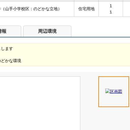
1
谷（山手小学校区：のどかな立地）
住宅用地
１
情報
周辺環境
しします
のどかな環境