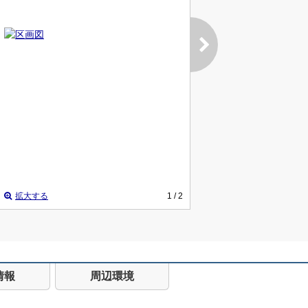
拡大する
1
/ 2
情報
周辺環境