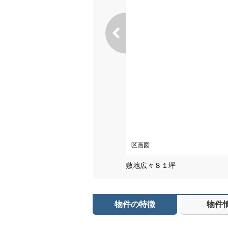
区画図
敷地広々８１坪
物件の特徴
物件