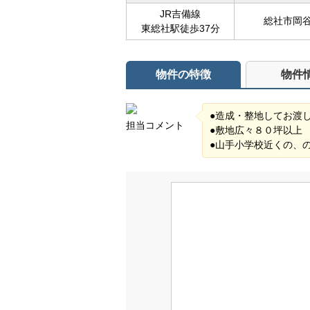
JR吉備線
総社市岡
東総社駅徒歩37分
物件の特徴
物件
●造成・整地してお渡
担当コメント
●敷地広々８０坪以上
●山手小学校近くの、