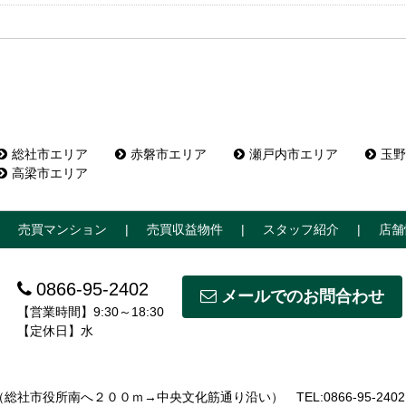
総社市エリア
赤磐市エリア
瀬戸内市エリア
玉野
高梁市エリア
売買マンション
売買収益物件
スタッフ紹介
店舗
0866-95-2402
メールでのお問合わせ
【営業時間】9:30～18:30
【定休日】水
5 （総社市役所南へ２００ｍ→中央文化筋通り沿い）
TEL:0866-95-2402