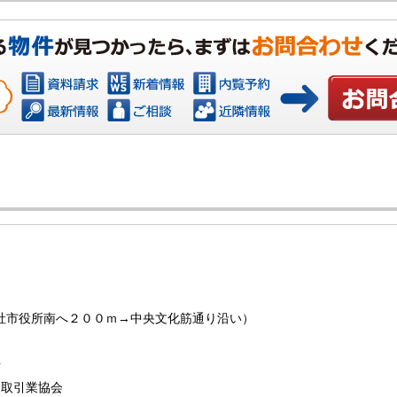
お問い合わ
（総社市役所南へ２００ｍ→中央文化筋通り沿い）
号
物取引業協会