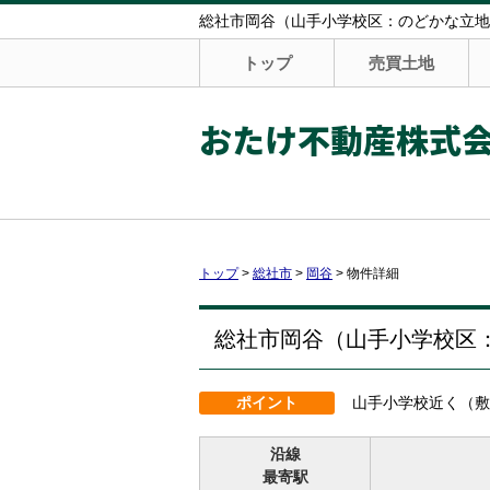
総社市岡谷（山手小学校区：のどかな立地）の
トップ
売買土地
おたけ不動産株式
トップ
>
総社市
>
岡谷
>
物件詳細
総社市岡谷（山手小学校区
ポイント
山手小学校近く（敷
沿線
最寄駅