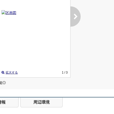
拡大する
1
/ 3
能◎
情報
周辺環境