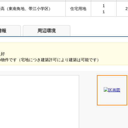
1
帯高（東南角地、帯江小学区）
住宅用地
2
１
情報
周辺環境
良好
の物件です（宅地につき建築許可により建築は可能です）