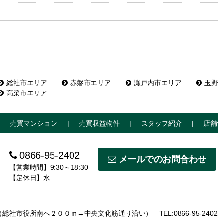
総社市エリア
赤磐市エリア
瀬戸内市エリア
玉野
高梁市エリア
売買マンション
売買収益物件
スタッフ紹介
店舗
0866-95-2402
メールでのお問合わせ
【営業時間】9:30～18:30
【定休日】水
5 （総社市役所南へ２００ｍ→中央文化筋通り沿い）
TEL:0866-95-2402