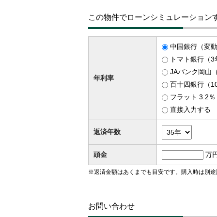
この物件でローンシミュレーション
中国銀行（変動）
トマト銀行（3年
JAバンク岡山（
年利率
百十四銀行（1
フラット 3.2
直接入力する
返済年数
頭金
万
※返済金額はあくまでも目安です。購入時は別途
お問い合わせ