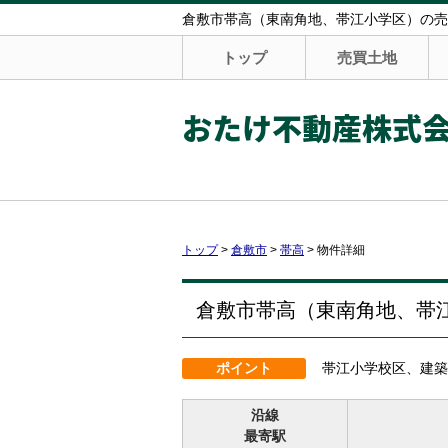
倉敷市帯高（東南角地、帯江小学区）の売買土
トップ
売買土地
おたけ不動産株式
トップ
>
倉敷市
>
帯高
>
物件詳細
倉敷市帯高（東南角地、帯江
ポイント
帯江小学校区、建築
沿線
最寄駅