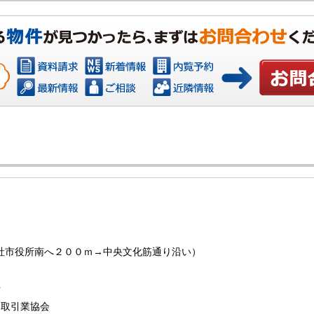
お問い合わ
（総社市役所南へ２００ｍ→中央文化筋通り沿い）
号
物取引業協会