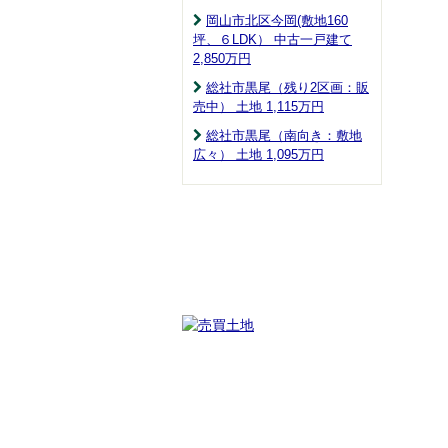
岡山市北区今岡(敷地160
坪、６LDK） 中古一戸建て
2,850
万円
総社市黒尾（残り2区画：販
売中） 土地 1,115
万円
総社市黒尾（南向き：敷地
広々） 土地 1,095
万円