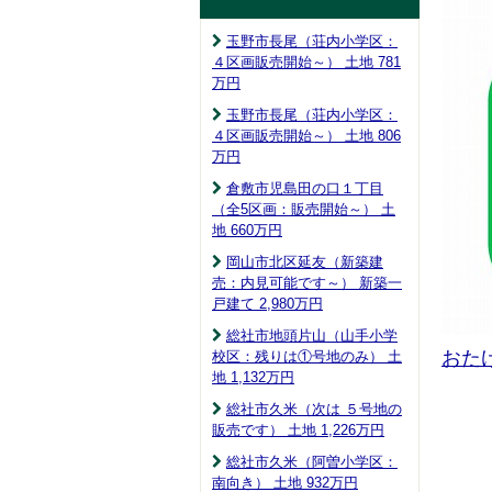
玉野市長尾（荘内小学区：
４区画販売開始～） 土地 781
万円
玉野市長尾（荘内小学区：
４区画販売開始～） 土地 806
万円
倉敷市児島田の口１丁目
（全5区画：販売開始～） 土
地 660
万円
岡山市北区延友（新築建
売：内見可能です～） 新築一
戸建て 2,980
万円
総社市地頭片山（山手小学
おたけ
校区：残りは①号地のみ） 土
地 1,132
万円
総社市久米（次は ５号地の
販売です） 土地 1,226
万円
総社市久米（阿曽小学区：
南向き） 土地 932
万円