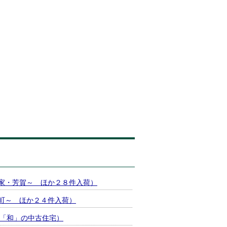
家・芳賀～ ほか２８件入荷）
町～ ほか２４件入荷）
K「和」の中古住宅）