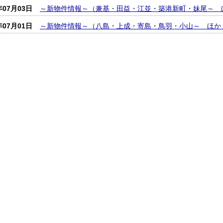
年07月03日
～新物件情報～（兼基・田益・江並・築港新町・妹尾～ 
年07月01日
～新物件情報～（八島・上成・寄島・鳥羽・小山～ ほか