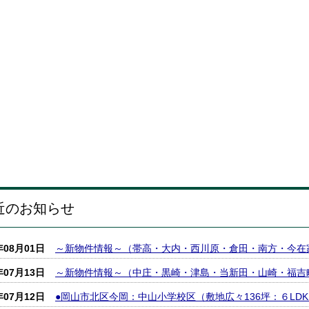
近のお知らせ
年08月01日
～新物件情報～（帯高・大内・西川原・倉田・南方・今在
年07月13日
～新物件情報～（中庄・黒崎・津島・当新田・山崎・福吉
年07月12日
●岡山市北区今岡：中山小学校区（敷地広々136坪：６LD