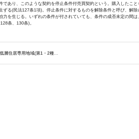
件であり、このような契約を停止条件付売買契約という。購入したこと
生ずる(民法127条1項)。停止条件に対するものを解除条件と呼び、解
効力を生じる。いずれの条件が付されていても、条件の成否未定の間は
128条、130条)。
低層住居専用地域(第1・2種…