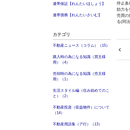
停止条
連帯保証【れんたいほしょう】
効力を
連帯債務【れんたいさいむ】
売買の
る(同法
カテゴリ
不動産ニュース（コラム）（15）
購入時の為になる知識（買主様
用）（4）
売却時の為になる知識（売主様
用）（1）
生活スタイル編（住み始めてのこ
と）（2）
不動産投資（収益物件）について
（14）
不動産用語集（ア行）（13）