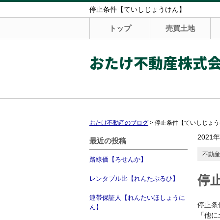
停止条件【ていしじょうけん】
トップ
売買土地
おたけ不動産株式
おたけ不動産のブログ
>
停止条件【ていしじょう
2021
最近の投稿
不動産
路線価【ろせんか】
停
レンタブル比【れんたぶるひ】
連帯保証人【れんたいほしょうに
停止条
ん】
「他に