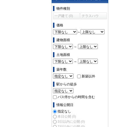
物件の条件で絞り込む
物件種別
一戸建て (0)
テラスハウ
ス (0)
価格
～
建物面積
～
土地面積
～
築年数
新築以外
駅からの徒歩
バス停からの時間を含む
情報公開日
指定なし
本日公開
(0)
3日以内に公開
(0)
7日以内に公開
(0)