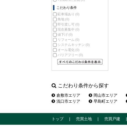
こだわり条件
駐車場あり
(0)
角地
(0)
即引渡し可
(0)
現在募集中
(0)
値下げ
(0)
リフォーム
(0)
システムキッチン
(0)
オール電化
(0)
バリアフリー
(0)
すべてのこだわり条件を見る
こだわり条件から探す
倉敷市エリア
岡山市エリア
浅口市エリア
早島町エリア
トップ
売買土地
売買戸建