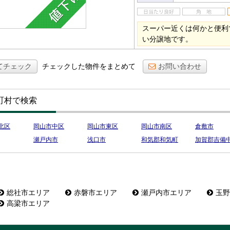
スーパー近くは何かと便利
い分譲地です。
てチェック
チェックした物件をまとめて
お問い合わせ
町村で検索
北区
岡山市中区
岡山市東区
岡山市南区
倉敷市
瀬戸内市
浅口市
和気郡和気町
加賀郡吉備
総社市エリア
赤磐市エリア
瀬戸内市エリア
玉野
高梁市エリア