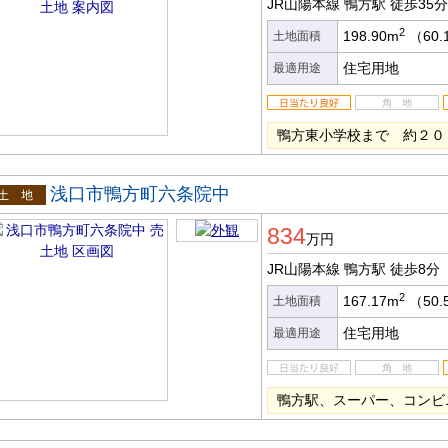
JR山陽本線 鴨方駅
徒歩35分
2
198.90m
（60.
土地面積
住宅用地
最適用途
鴨方東小学校まで 約２０
浅口市鴨方町六条院中
土地
834
万円
JR山陽本線 鴨方駅
徒歩8分
2
167.17m
（50.
土地面積
住宅用地
最適用途
鴨方駅、スーパー、コンビ