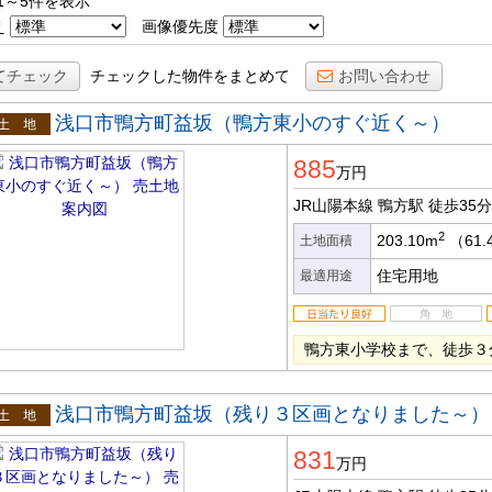
1～5件を表示
え
画像優先度
てチェック
チェックした物件をまとめて
お問い合わせ
浅口市鴨方町益坂（鴨方東小のすぐ近く～）
土地
885
万円
JR山陽本線 鴨方駅
徒歩35分
2
203.10m
（61.
土地面積
住宅用地
最適用途
鴨方東小学校まで、徒歩３
浅口市鴨方町益坂（残り３区画となりました～）
土地
831
万円