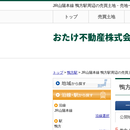
JR山陽本線 鴨方駅周辺の売買土地・売地
トップ
売買土地
おたけ不動産株式
トップ
>
鴨方駅
>
JR山陽本線 鴨方駅周辺の売買
鴨
地域から探す
沿線・駅から探す
沿線
JR山陽本線
一覧で
沿線選択
公開
駅
鴨方
5