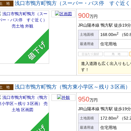
浅口市鴨方町鴨方（スーパー・バス停 すぐ近く
土地
900
万円
JR山陽本線 鴨方駅
徒歩19分
2
168.00m
（50.
土地面積
住宅用地
最適用途
進入道路も広く出入りもし
す！
浅口市鴨方町鴨方（鴨方東小学区～残り３区画）
土地
950
万円
JR山陽本線 鴨方駅
徒歩19分
2
172.80m
（52.
土地面積
住宅用地
最適用途