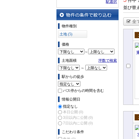
件中 
駅選択
並び替
全
物件の条件で絞り込む
物件種別
土地 (5)
売
価格
～
土地面積
坪数で検索
～
駅からの徒歩
バス停からの時間を含む
情報公開日
指定なし
本日公開
(0)
3日以内に公開
(0)
売
7日以内に公開
(0)
こだわり条件