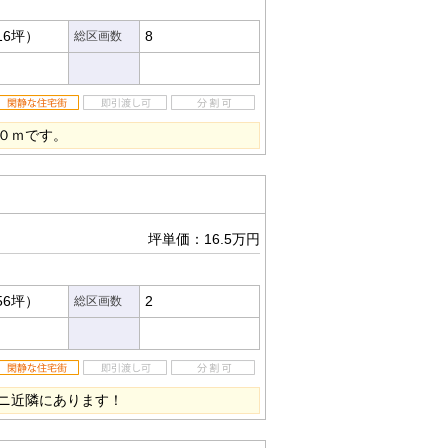
16坪）
8
総区画数
０ｍです。
坪単価：16.5万円
56坪）
2
総区画数
ニ近隣にあります！