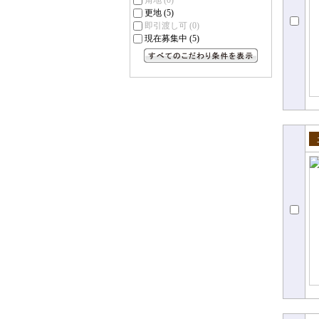
角地
(0)
更地
(5)
即引渡し可
(0)
現在募集中
(5)
すべてのこだわり条件を見る
売