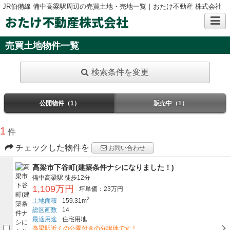
JR伯備線 備中高梁駅周辺の売買土地・売地一覧｜おたけ不動産 株式会社
おたけ不動産株式会社
売買土地物件一覧
検索条件を変更
公開物件（1）
販売中（1）
1
件
チェックした物件を
お問い合わせ
高梁市下谷町(建築条件ナシになりました！)
備中高梁駅
徒歩12分
1,109万円
坪単価：23万円
2
土地面積
159.31m
総区画数
14
最適用途
住宅用地
高梁駅近くの公園付きの分譲地です！