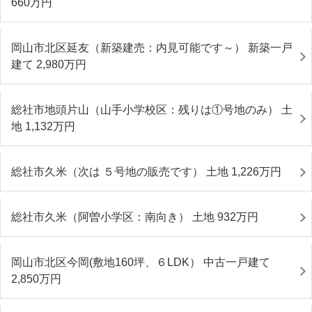
660
万円
岡山市北区延友（新築建売：内見可能です～） 新築一戸
建て 2,980
万円
総社市地頭片山（山手小学校区：残りは①号地のみ） 土
地 1,132
万円
総社市久米（次は ５号地の販売です） 土地 1,226
万円
総社市久米（阿曽小学区：南向き） 土地 932
万円
岡山市北区今岡(敷地160坪、６LDK） 中古一戸建て
2,850
万円