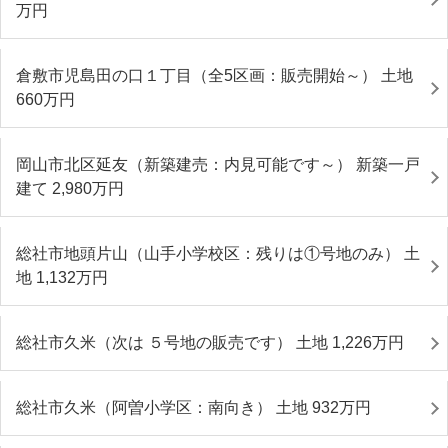
万円
倉敷市児島田の口１丁目（全5区画：販売開始～） 土地
660
万円
岡山市北区延友（新築建売：内見可能です～） 新築一戸
建て 2,980
万円
総社市地頭片山（山手小学校区：残りは①号地のみ） 土
地 1,132
万円
総社市久米（次は ５号地の販売です） 土地 1,226
万円
総社市久米（阿曽小学区：南向き） 土地 932
万円