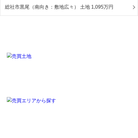
総社市黒尾（南向き：敷地広々） 土地 1,095
万円