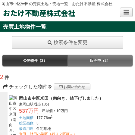
岡山市中区米田の売買土地・売地一覧｜おたけ不動産 株式会社
おたけ不動産株式会社
売買土地物件一覧
検索条件を変更
公開物件（2）
販売中（2）
2
件
チェックした物件を
お問い合わせ
岡山市中区米田（南向き、値下げしました）
東岡山駅
徒歩18分
537万円
坪単価：10万円
2
土地面積
177.76m
総区画数
3
最適用途
住宅用地
米田：財田小学区（残り２区画～）