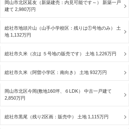
岡山市北区延友（新築建売：内見可能です～） 新築一戸
建て 2,980
万円
総社市地頭片山（山手小学校区：残りは①号地のみ） 土
地 1,132
万円
総社市久米（次は ５号地の販売です） 土地 1,226
万円
総社市久米（阿曽小学区：南向き） 土地 932
万円
岡山市北区今岡(敷地160坪、６LDK） 中古一戸建て
2,850
万円
総社市黒尾（残り2区画：販売中） 土地 1,115
万円