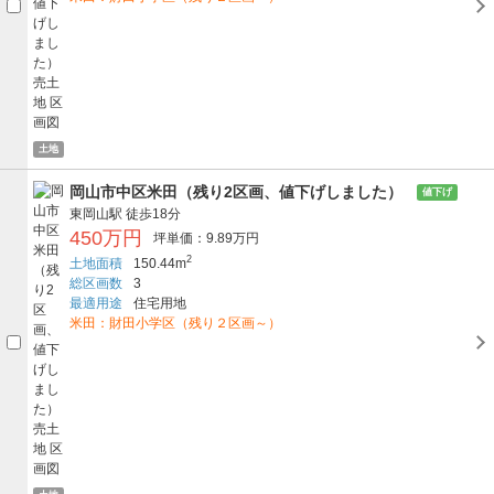
土地
岡山市中区米田（残り2区画、値下げしました）
値下げ
東岡山駅
徒歩18分
450万円
坪単価：9.89万円
2
土地面積
150.44m
総区画数
3
最適用途
住宅用地
米田：財田小学区（残り２区画～）