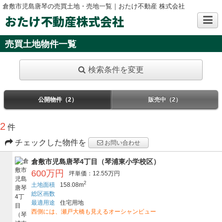
倉敷市児島唐琴の売買土地・売地一覧｜おたけ不動産 株式会社
おたけ不動産株式会社
売買土地物件一覧
検索条件を変更
公開物件（2）
販売中（2）
2
件
チェックした物件を
お問い合わせ
倉敷市児島唐琴4丁目（琴浦東小学校区）
600万円
坪単価：12.55万円
2
土地面積
158.08m
総区画数
最適用途
住宅用地
西側には、瀬戸大橋も見えるオーシャンビュー