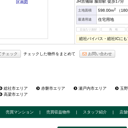
JR吉備線 服部駅
徒歩17分
2
598.00m
（180
土地面積
住宅用地
最適用途
総社バイパス・総社ICに
てチェック
チェックした物件をまとめて
お問い合わせ
総社市エリア
赤磐市エリア
瀬戸内市エリア
玉野
高梁市エリア
売買マンション
売買収益物件
スタッフ紹介
店舗