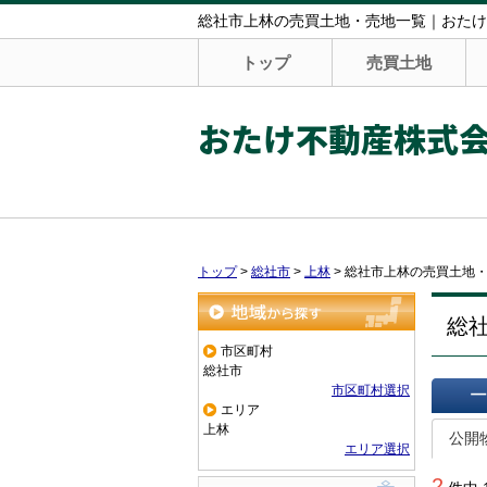
総社市上林の売買土地・売地一覧｜おたけ
トップ
売買土地
おたけ不動産株式
トップ
>
総社市
>
上林
>
総社市上林の売買土地
総
地域から探す
市区町村
総社市
市区町村選択
エリア
一覧で
上林
公開
エリア選択
2