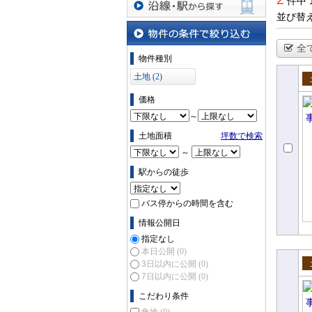
件中 
並び替
沿線・駅から探す
全
物件の条件で絞り込む
物件種別
土地 (2)
売
価格
～
土地面積
坪数で検索
～
駅からの徒歩
バス停からの時間を含む
情報公開日
指定なし
本日公開
(0)
3日以内に公開
(0)
売
7日以内に公開
(0)
こだわり条件