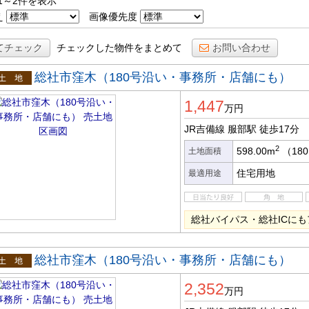
1～2件を表示
え
画像優先度
てチェック
チェックした物件をまとめて
お問い合わせ
総社市窪木（180号沿い・事務所・店舗にも）
土地
1,447
万円
JR吉備線 服部駅
徒歩17分
2
598.00m
（180
土地面積
住宅用地
最適用途
総社バイパス・総社ICに
総社市窪木（180号沿い・事務所・店舗にも）
土地
2,352
万円