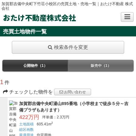
加賀郡吉備中央町下竹荘小校区の売買土地・売地一覧｜おたけ不動産 株式
会社
おたけ不動産株式会社
売買土地物件一覧
検索条件を変更
公開物件（1）
販売中（1）
1
件
チェックした物件を
お問い合わせ
加賀郡吉備中央町湯山895番地（小学校まで徒歩５分～吉
備プラザもあります）
422万円
坪単価：2.3万円
2
土地面積
605.41m
総区画数
最適用途
住宅用地