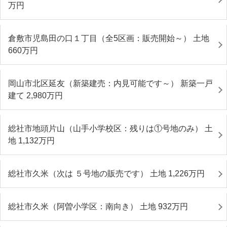
万円
倉敷市児島田の口１丁目（全5区画：販売開始～） 土地
660
万円
岡山市北区延友（新築建売：内見可能です～） 新築一戸
建て 2,980
万円
総社市地頭片山（山手小学校区：残りは①号地のみ） 土
地 1,132
万円
総社市久米（次は ５号地の販売です） 土地 1,226
万円
総社市久米（阿曽小学区：南向き） 土地 932
万円