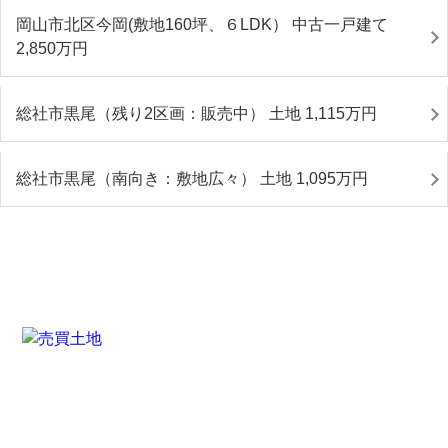
岡山市北区今岡(敷地160坪、６LDK） 中古一戸建て
2,850
万円
総社市黒尾（残り2区画：販売中） 土地 1,115
万円
総社市黒尾（南向き：敷地広々） 土地 1,095
万円