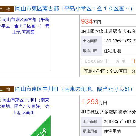
岡山市東区南古都（平島小学区：全１０区画～）
土地
934
万円
JR山陽本線 上道駅
徒歩42分
2
189.33m
（57.
土地面積
住宅用地
最適用途
平島小学区：全10区画 
岡山市東区中川町（南東の角地、陽当たり良好）
土地
1,293
万円
JR赤穂線 大多羅駅
徒歩16分
2
268.00m
（81.
土地面積
住宅用地
最適用途