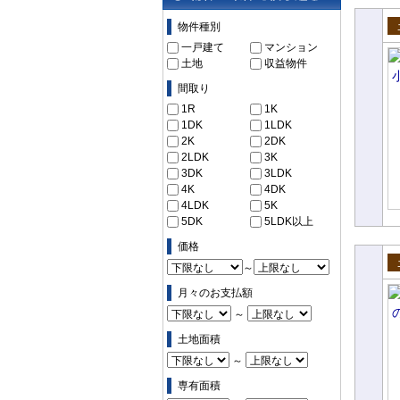
物件の条件で絞り込む
物件種別
売
一戸建て
マンション
土地
収益物件
間取り
1R
1K
1DK
1LDK
2K
2DK
2LDK
3K
3DK
3LDK
4K
4DK
4LDK
5K
5DK
5LDK以上
価格
～
売
月々のお支払額
～
土地面積
～
専有面積