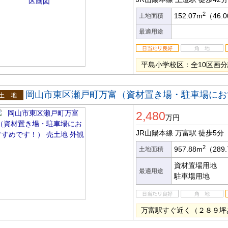
2
152.07m
（46.
土地面積
最適用途
平島小学校区：全10区画
岡山市東区瀬戸町万富（資材置き場・駐車場にお
土地
2,480
万円
JR山陽本線 万富駅
徒歩5分
2
957.88m
（289
土地面積
資材置場用地
最適用途
駐車場用地
万富駅すぐ近く（２８９坪