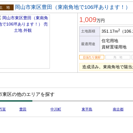
岡山市東区豊田（東南角地で106坪あります！）
土地
1,009
万円
2
351.17m
（106
土地面積
住宅用地
最適用途
資材置場用地
造成済み。東南角地で陽当
市東区の他のエリアを探す
万富
豊田
中川町
東平島
南古都