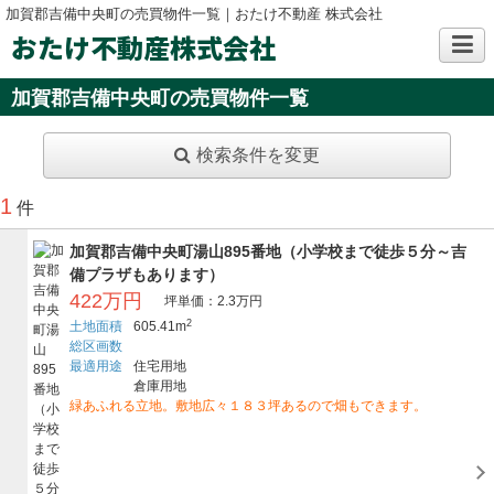
加賀郡吉備中央町の売買物件一覧｜おたけ不動産 株式会社
おたけ不動産株式会社
加賀郡吉備中央町の売買物件一覧
検索条件を変更
1
件
加賀郡吉備中央町湯山895番地（小学校まで徒歩５分～吉
備プラザもあります）
422万円
坪単価：2.3万円
2
土地面積
605.41m
総区画数
最適用途
住宅用地
倉庫用地
緑あふれる立地。敷地広々１８３坪あるので畑もできます。