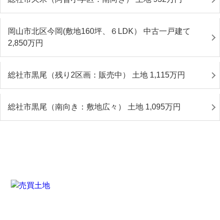
岡山市北区今岡(敷地160坪、６LDK） 中古一戸建て
2,850
万円
総社市黒尾（残り2区画：販売中） 土地 1,115
万円
総社市黒尾（南向き：敷地広々） 土地 1,095
万円