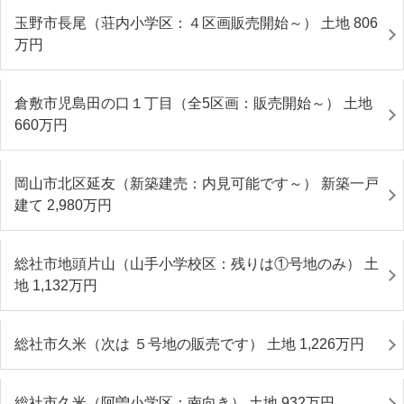
玉野市長尾（荘内小学区：４区画販売開始～） 土地 806
万円
倉敷市児島田の口１丁目（全5区画：販売開始～） 土地
660
万円
岡山市北区延友（新築建売：内見可能です～） 新築一戸
建て 2,980
万円
総社市地頭片山（山手小学校区：残りは①号地のみ） 土
地 1,132
万円
総社市久米（次は ５号地の販売です） 土地 1,226
万円
総社市久米（阿曽小学区：南向き） 土地 932
万円