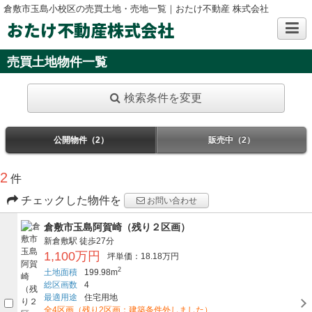
倉敷市玉島小校区の売買土地・売地一覧｜おたけ不動産 株式会社
おたけ不動産株式会社
売買土地物件一覧
検索条件を変更
公開物件（2）
販売中（2）
2
件
チェックした物件を
お問い合わせ
倉敷市玉島阿賀崎（残り２区画）
新倉敷駅
徒歩27分
1,100万円
坪単価：18.18万円
2
土地面積
199.98m
総区画数
4
最適用途
住宅用地
全4区画（残り2区画：建築条件外しました）