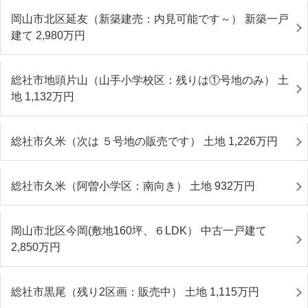
岡山市北区延友（新築建売：内見可能です～） 新築一戸
建て 2,980
万円
総社市地頭片山（山手小学校区：残りは①号地のみ） 土
地 1,132
万円
総社市久米（次は ５号地の販売です） 土地 1,226
万円
総社市久米（阿曽小学区：南向き） 土地 932
万円
岡山市北区今岡(敷地160坪、６LDK） 中古一戸建て
2,850
万円
総社市黒尾（残り2区画：販売中） 土地 1,115
万円