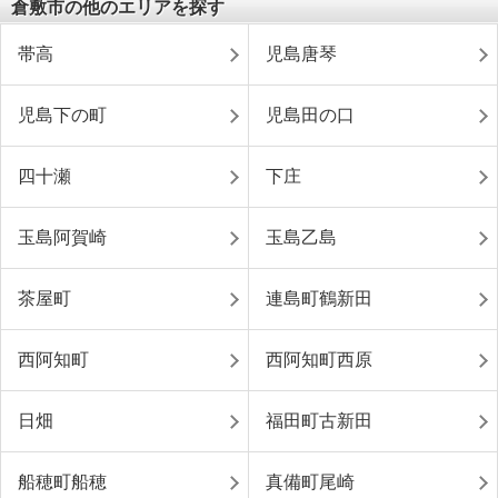
倉敷市の他のエリアを探す
帯高
児島唐琴
児島下の町
児島田の口
四十瀬
下庄
玉島阿賀崎
玉島乙島
茶屋町
連島町鶴新田
西阿知町
西阿知町西原
日畑
福田町古新田
船穂町船穂
真備町尾崎