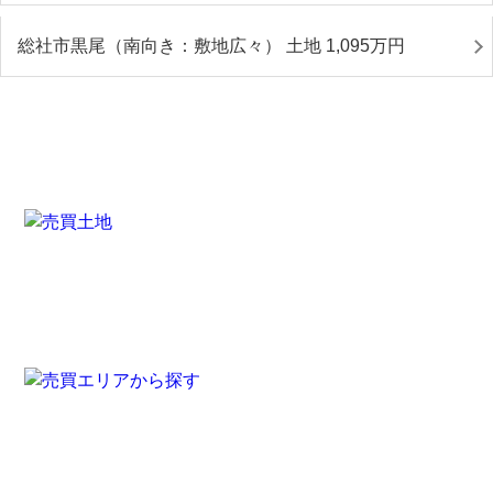
総社市黒尾（南向き：敷地広々） 土地 1,095
万円