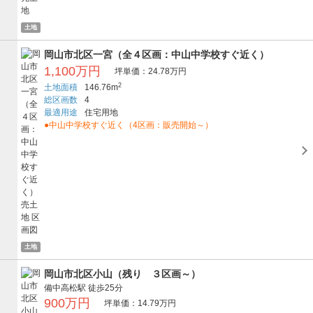
土地
岡山市北区一宮（全４区画：中山中学校すぐ近く）
1,100万円
坪単価：24.78万円
2
土地面積
146.76m
総区画数
4
最適用途
住宅用地
●中山中学校すぐ近く（4区画：販売開始～）
土地
岡山市北区小山（残り ３区画～）
備中高松駅
徒歩25分
900万円
坪単価：14.79万円