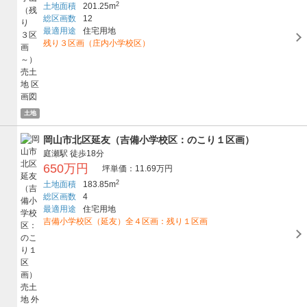
2
土地面積
201.25m
総区画数
12
最適用途
住宅用地
残り３区画（庄内小学校区）
土地
岡山市北区延友（吉備小学校区：のこり１区画）
庭瀬駅
徒歩18分
650万円
坪単価：11.69万円
2
土地面積
183.85m
総区画数
4
最適用途
住宅用地
吉備小学校区（延友）全４区画：残り１区画