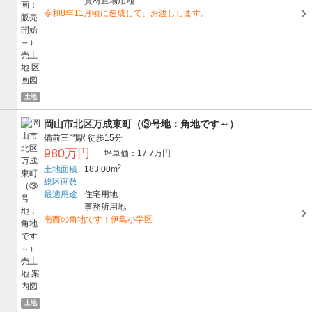
資材置場用地
令和8年11月頃に造成して、お渡しします。
土地
岡山市北区万成東町（③号地：角地です～）
備前三門駅
徒歩15分
980万円
坪単価：17.7万円
2
土地面積
183.00m
総区画数
最適用途
住宅用地
事務所用地
南西の角地です！伊島小学区
土地