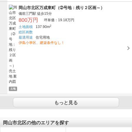
岡山市北区万成東町（➁号地：残り２区画～）
備前三門駅
徒歩15分
800万円
坪単価：19.18万円
2
土地面積
137.90m
総区画数
最適用途
住宅用地
伊島小学区、建築条件なし！
土地
もっと見る
岡山市北区の他のエリアを探す