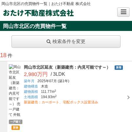
岡山市北区の売買物件一覧｜おたけ不動産 株式会社
おたけ不動産株式会社
岡山市北区の売買物件一覧
検索条件を変更
18
件
岡山市北区延友（新築建売：内見可能です～）
新着
2,980万円
/ 3LDK
築年月
2025年07月
(築1年)
建物構造
木造
2
建物面積
111.77m
2
土地面積
194.93m
新築建売：カーポート、宅配ボックス設置済み
一戸建て
新築