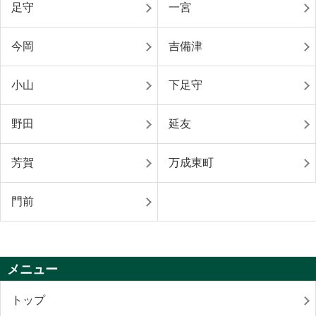
足守
一宮
今岡
吉備津
小山
下足守
野田
延友
芳賀
万成東町
門前
メニュー
トップ