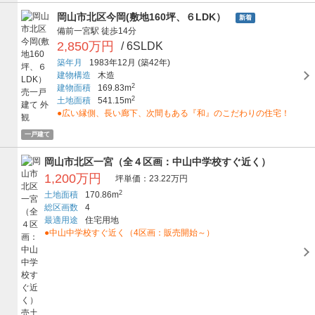
岡山市北区今岡(敷地160坪、６LDK）
新着
備前一宮駅
徒歩14分
2,850万円
/ 6SLDK
築年月
1983年12月
(築42年)
建物構造
木造
2
建物面積
169.83m
2
土地面積
541.15m
●広い縁側、長い廊下、次間もある『和』のこだわりの住宅！
一戸建て
岡山市北区一宮（全４区画：中山中学校すぐ近く）
1,200万円
坪単価：23.22万円
2
土地面積
170.86m
総区画数
4
最適用途
住宅用地
●中山中学校すぐ近く（4区画：販売開始～）